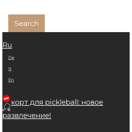
ru
de
it
en
корт для pickleball: новое
развлечение!