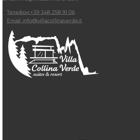
Телефон:+39 348 258 91 06
Email: info@villacollinaverde.it