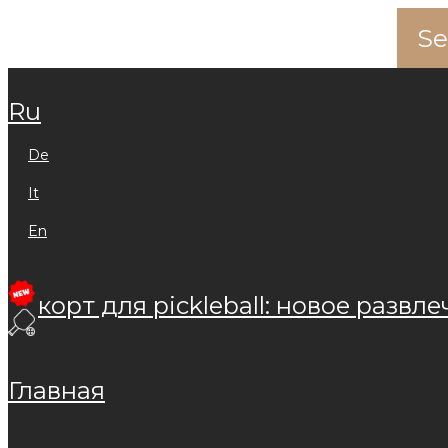
ru
de
it
en
корт для pickleball: новое развле
главная