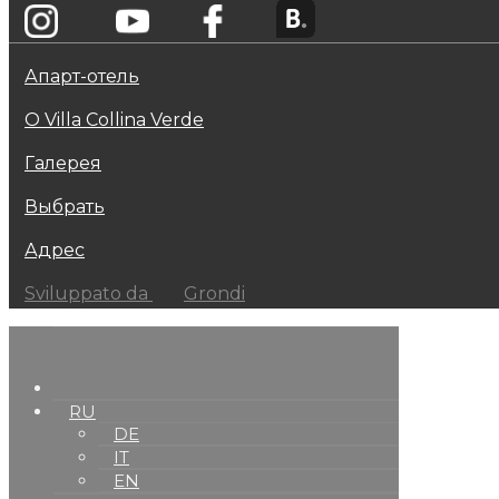
Апарт-отель
О Villa Collina Verde
Галерея
Выбрать
Адрес
Sviluppato da
Grondi
RU
DE
IT
EN