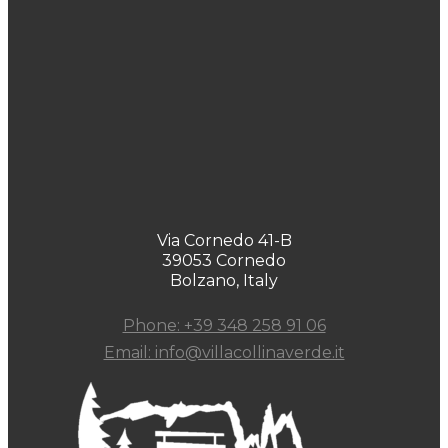
Via Cornedo 41-B
39053 Cornedo
Bolzano, Italy
Phone: +39 348 258 91 06
Email: info@villacollinaverde.it