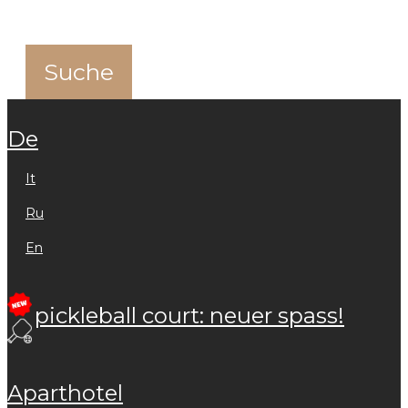
de
it
ru
en
pickleball court: neuer spass!
aparthotel