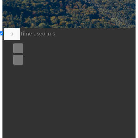
Time used:
ms