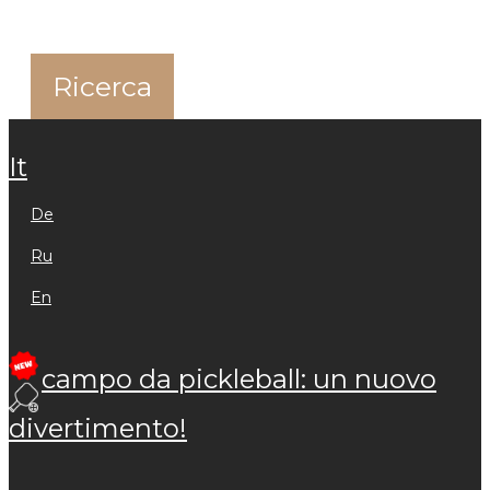
it
de
ru
en
campo da pickleball: un nuovo
divertimento!