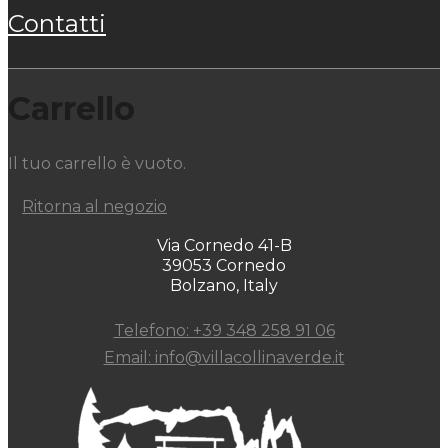
contatti
Carrello
Il tuo carrello è vuoto.
Ritorna al negozio
Via Cornedo 41-B
39053 Cornedo
Bolzano, Italy
Telefono: +39 348 258 91 06
Email: info@villacollinaverde.it