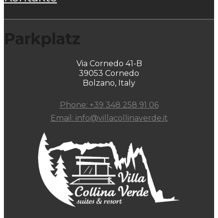
Parkplatz
Via Cornedo 41-B
39053 Cornedo
Bolzano, Italy
Phone: +39 348 258 91 06
Email: info@villacollinaverde.it