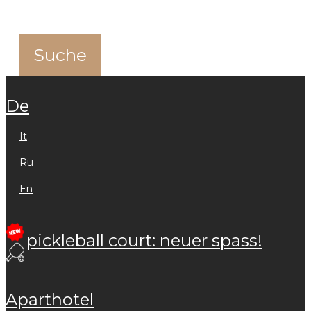
de
it
ru
en
pickleball court: neuer spass!
aparthotel