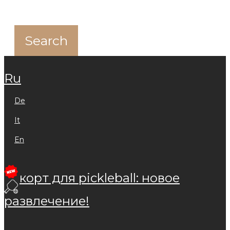
ru
de
it
en
корт для pickleball: новое
развлечение!