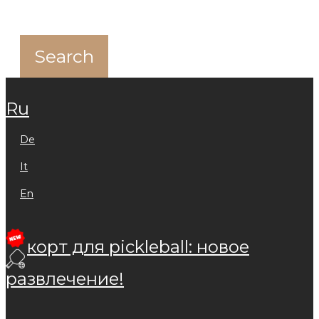
ru
de
it
en
корт для pickleball: новое
развлечение!