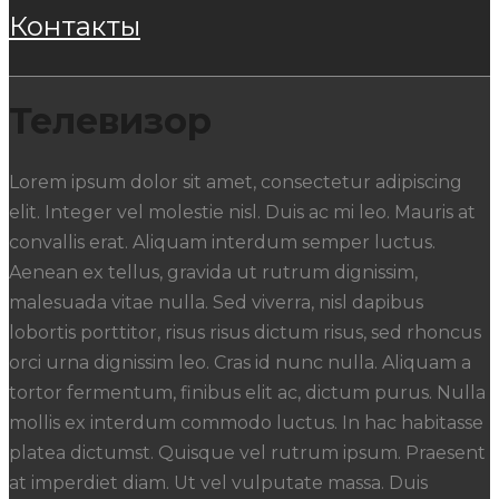
контакты
Телевизор
Lorem ipsum dolor sit amet, consectetur adipiscing
elit. Integer vel molestie nisl. Duis ac mi leo. Mauris at
convallis erat. Aliquam interdum semper luctus.
Aenean ex tellus, gravida ut rutrum dignissim,
malesuada vitae nulla. Sed viverra, nisl dapibus
lobortis porttitor, risus risus dictum risus, sed rhoncus
orci urna dignissim leo. Cras id nunc nulla. Aliquam a
tortor fermentum, finibus elit ac, dictum purus. Nulla
mollis ex interdum commodo luctus. In hac habitasse
platea dictumst. Quisque vel rutrum ipsum. Praesent
at imperdiet diam. Ut vel vulputate massa. Duis