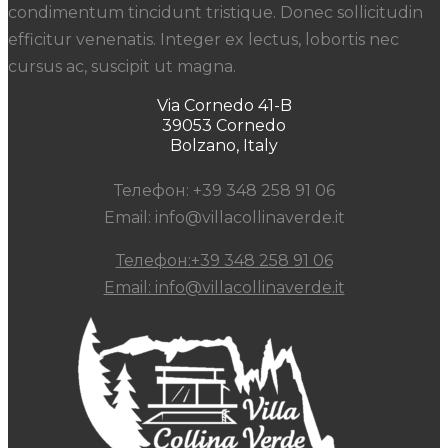
condimentum tincidunt tristique. Donec sollicitudin
efficitur venenatis. Integer ex lectus, lobortis nec
cursus ac, suscipit ut magna.
Via Cornedo 41-B
39053 Cornedo
Bolzano, Italy
Телефон: +39 348 258 91 06
Email: info@villacollinaverde.it
Телефон:+39 348 258 91 06
Email: info@villacollinaverde.it