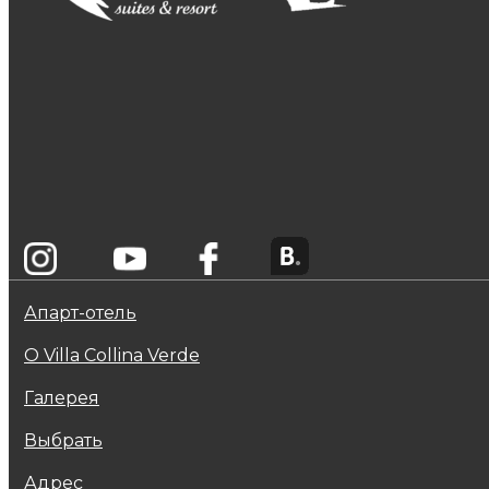
Апарт-отель
О Villa Collina Verde
Галерея
Выбрать
Адрес