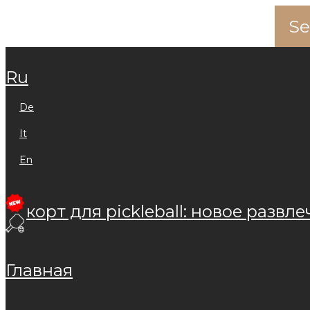
ru
de
it
en
корт для pickleball: новое развле
главная