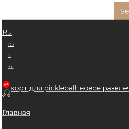
ru
de
it
en
корт для pickleball: новое развле
главная