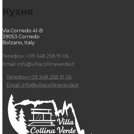
Кухня
Via Cornedo 41-B
39053 Cornedo
Bolzano, Italy
Телефон: +39 348 258 91 06
Email: info@villacollinaverde.it
Телефон:+39 348 258 91 06
Email: info@villacollinaverde.it