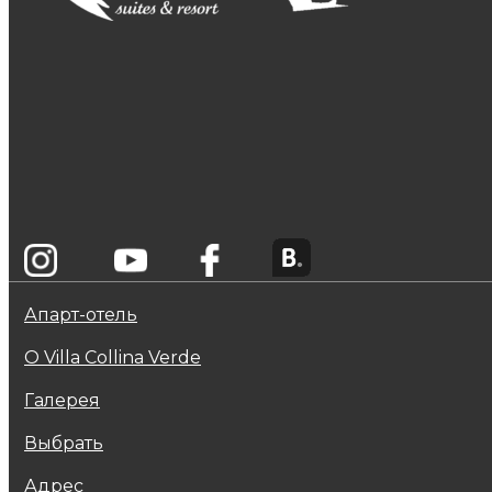
Апарт-отель
О Villa Collina Verde
Галерея
Выбрать
Адрес